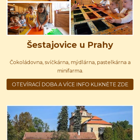
Šestajovice u Prahy
Č
okoládovna, svíčkárna, mýdlárna, pastelkárna a
minifarma.
OTEVÍRACÍ DOBA A VÍCE INFO KLIKNĚTE ZDE