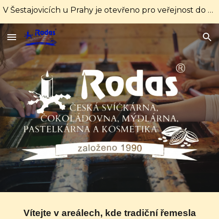
V Šestajovicích u Prahy je otevřeno pro veřejnost do 31. srpna každý den od 10:00 do 16:00 hodin. Od 1. září pouze soboty a neděle od 10:00 do 18:00
Skip to main content
Skip to navigation
Vítejte v areálech, kde tradiční řemesla