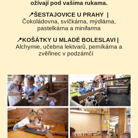
ožívají pod vašima rukama.
📍ŠESTAJOVICE
U PRAHY
|
Čokoládovna, svíčkárna, mýdlárna,
pastelkárna a minifarma
📍
KOŠÁTKY U MLADÉ BOLESLAVI |
Alchymie, učebna lektvarů, perníkárna a
zvěřinec v podzámčí