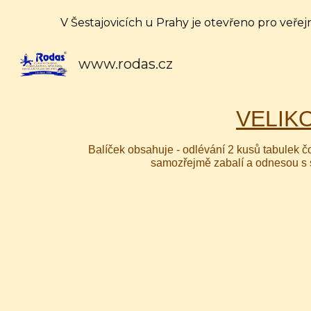
V Šestajovicích u Prahy je otevřeno pro veřej
Sk
www.rodas.cz
VELIK
Balíček obsahuje - odlévání 2 kusů tabulek
samozřejmě zabalí a odnesou s s