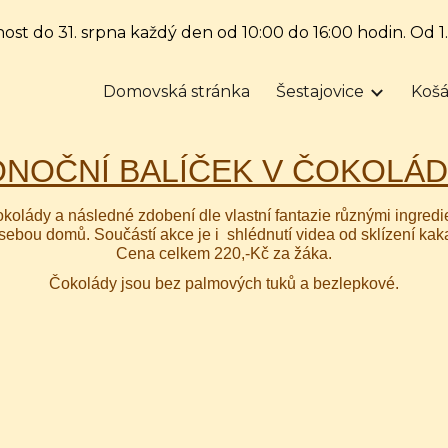
nost do 31. srpna každý den od 10:00 do 16:00 hodin. Od 1
ip to main content
Skip to navigat
Domovská stránka
Šestajovice
Košá
ONOČNÍ BALÍČEK V ČOKOLÁ
 čokolády a následné zdobení dle vlastní fantazie různými in
ebou domů. Součástí akce je i shlédnutí videa od sklízení ka
Cena celkem 220,-Kč za žáka.
Čokolády jsou bez palmových tuků a bezlepkové.