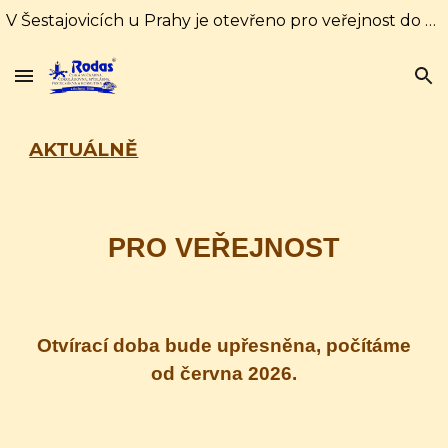
V Šestajovicích u Prahy je otevřeno pro veřejnost do 31. srpna každý den od 10:00 do 16:00 hodin. Od 1. září pouze soboty a neděle od 10:00 do 18:00
Skip to main content
Skip to navigation
AKTUÁLNĚ
PRO VEŘEJNOST
Otvírací doba bude upřesněna, počítáme
od června 2026.