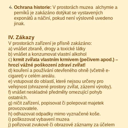
Ochrana historie:
V prostorách muzea
alchymie a
perníků
je zakázáno dotýkat se vystavených
exponátů a náčiní, pokud není výslovně uvedeno
jinak.
IV. Zákazy
V prostorách zařízení je přísně zakázáno:
a) vnášet zbraně, drogy a toxické látky
b) vnášet a konzumovat vlastní alkohol
c)
krmit zvířata vlastním krmivem (pečivem apod.) –
hrozí vážné poškození zdraví zvířat!
d) kouření a používání otevřeného ohně (včetně e-
cigaret) v celém areálu.
e) vstupovat do oblastí, které nejsou určeny pro
veřejnost (ohrazené prostory zvířat, zázemí výroby).
f) vnášet neskladné předměty omezující pohyb
ostatních.
g) ničit zařízení, popisovat či polepovat majetek
provozovatele.
h) odhazovat odpadky mimo vyznačené koše.
i) poškozovat vybavení muzea
j) pořizovat zvukové či obrazové záznamy za účelem