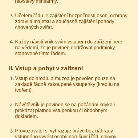
návštěvy minifarmy.
Účelem řádu je zajištění bezpečnosti osob, ochrany
zdraví a majetku a současně zajištění pohody
chovaných zvířat.
Každý návštěvník svým vstupem do zařízení bere
na vědomí, že je povinen dodržovat podmínky
stanovené tímto řádem.
II. Vstup a pobyt v zařízení
Vstup do areálu a muzea je povolen pouze na
základě řádně zakoupené vstupenky (kreditu na
tvoření).
Návštěvník je povinen se na požádání kdykoli
prokázat platnou vstupenkou či obdobným
dokladem.
Provozovatel si vyhrazuje právo bez náhrady
vstupného vyvést osoby porušující řád, pokyny