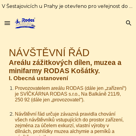
V Šestajovicích u Prahy je otevřeno pro veřejnost do 31. srpna každý den od 10:00 do 16:00 hodin. Od 1. září pouze soboty a neděle od 10:00 do 18:00
Skip to main content
Skip to navigation
NÁVŠTĚVNÍ ŘÁD
Areálu zážitkových dílen, muzea a
minifarmy RODAS K
ošátky.
I. Obecná ustanovení
Provozovatelem areálu RODAS (dále jen „zařízení“)
je SVÍČKÁRNA RODAS s.r.o.,
Na Balkáně 211/9
,
250 92
(dále jen „provozovatel“).
Návštěvní řád určuje závazná pravidla chování
všech návštěvníků vstupujících do prostor zařízení,
zejména za účelem exkurzí, vlastní výroby v
dílnách, prohlídky muzea alchymie a perníků a