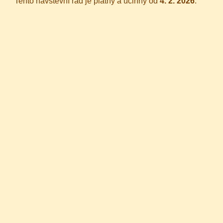
Tento návštěvní řád je platný a účinný od
4. 2. 2026
.